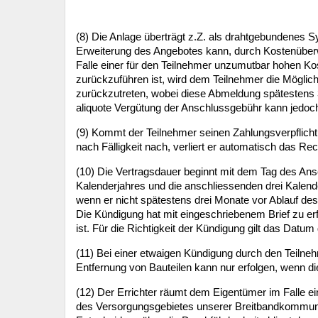
(8) Die Anlage überträgt z.Z. als drahtgebundenes S
Erweiterung des Angebotes kann, durch Kostenüber
Falle einer für den Teilnehmer unzumutbar hohen Ko
zurückzuführen ist, wird dem Teilnehmer die Möglic
zurückzutreten, wobei diese Abmeldung spätestens 3
aliquote Vergütung der Anschlussgebühr kann jedoch 
(9) Kommt der Teilnehmer seinen Zahlungsverpflich
nach Fälligkeit nach, verliert er automatisch das Re
(10) Die Vertragsdauer beginnt mit dem Tag des Ans
Kalenderjahres und die anschliessenden drei Kalender
wenn er nicht spätestens drei Monate vor Ablauf des
Die Kündigung hat mit eingeschriebenem Brief zu erf
ist. Für die Richtigkeit der Kündigung gilt das Datu
(11) Bei einer etwaigen Kündigung durch den Teilnehme
Entfernung von Bauteilen kann nur erfolgen, wenn d
(12) Der Errichter räumt dem Eigentümer im Falle 
des Versorgungsgebietes unserer Breitbandkommuni