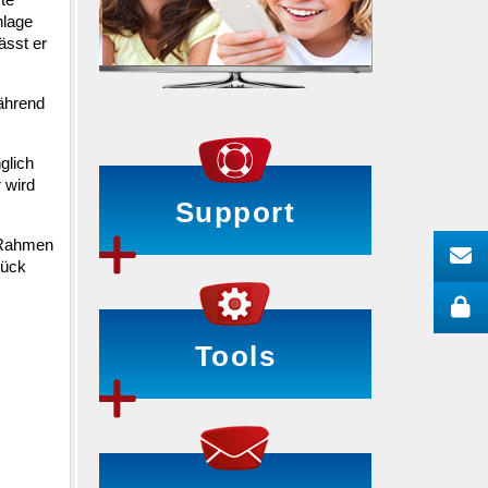
nlage
ässt er
während
glich
 wird
Support
m Rahmen
tück
Tools