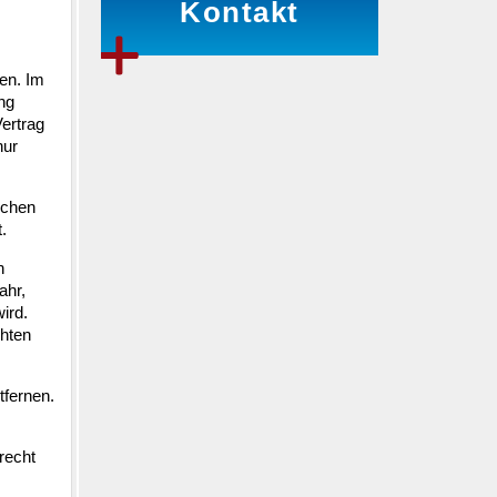
Kontakt
en. Im
ng
ertrag
nur
ochen
.
n
ahr,
ird.
chten
tfernen.
recht