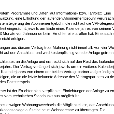
ystem Programme und Daten laut Informations- bzw. Tarifblatt. Eine
wälzung, eine Erhöhung der laufenden Abonnementgebühr verursach
stensteigerung der Abonnementgebühr, die nicht auf die VPI-Steigeru
hkeit eingeräumt, jeweils am Ende eines Kalenderjahres von seinem V
 Monate vor Jahresende beim Errichter einzutreffen hat. Eine auch 
nicht erfolgen.
tungen aus diesem Vertrag trotz Mahnung nicht innerhalb von vier W
cht auf den Anschluss und wird kostenpflichtig von der Anlage getrennt
chlusses an die Anlage und erstreckt sich auf den Rest des laufende
jahre. Der Vertrag verlängert sich jeweils um ein weiteres Kalenderj
 Kalenderjahres von einem der beiden Vertragspartner aufgekündigt w
olgen, die an die letzte bekannte Adresse des Vertragspartners zu ri
m des Poststempels.
r ist der Errichter nicht verpflichtet, Einrichtungen der Anlage zu en
ies vom technischen Standpunkt aus möglich ist.
eines etwaigen Wohnungswechsels die Möglichkeit ein, das Anschluss
kationsanlage auf seine neue Wohnadresse zu übertragen. Die