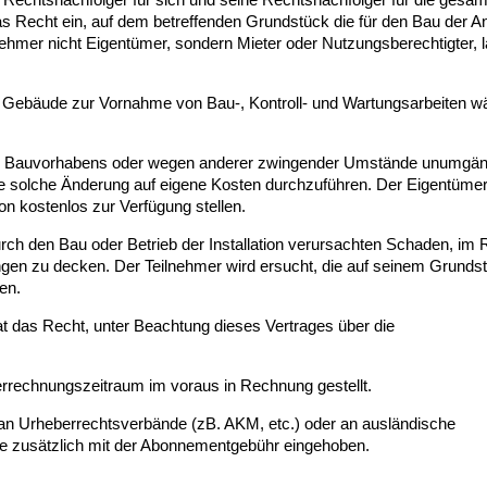
 Recht ein, auf dem betreffenden Grundstück die für den Bau der A
eilnehmer nicht Eigentümer, sondern Mieter oder Nutzungsberechtigter, l
der Gebäude zur Vornahme von Bau-, Kontroll- und Wartungsarbeiten 
 eines Bauvorhabens oder wegen anderer zwingender Umstände unumgän
 eine solche Änderung auf eigene Kosten durchzuführen. Der Eigentümer
ion kostenlos zur Verfügung stellen.
n, durch den Bau oder Betrieb der Installation verursachten Schaden, i
ngen zu decken. Der Teilnehmer wird ersucht, die auf seinem Grunds
en.
hat das Recht, unter Beachtung dieses Vertrages über die
errechnungszeitraum im voraus in Rechnung gestellt.
 an Urheberrechtsverbände (zB. AKM, etc.) oder an ausländische
se zusätzlich mit der Abonnementgebühr eingehoben.