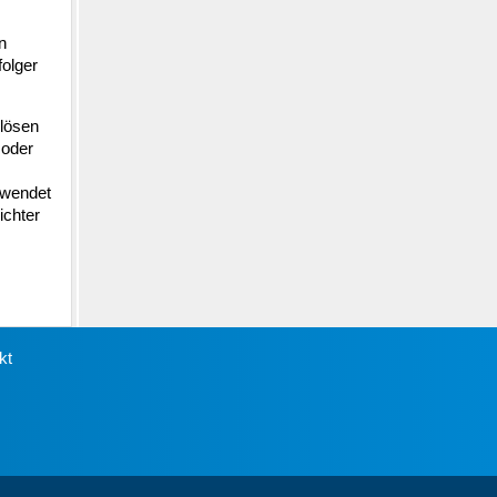
n
olger
ulösen
 oder
rwendet
ichter
kt