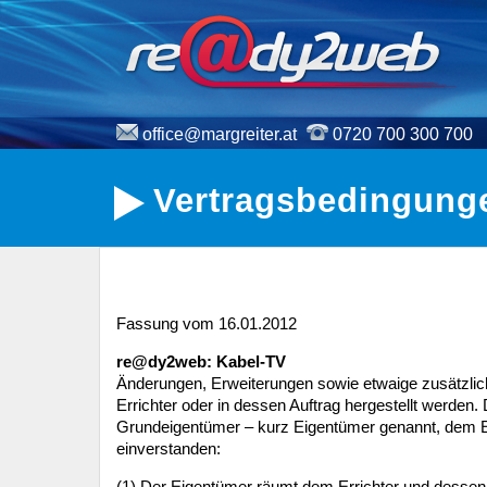
office@margreiter.at
0720 700 300 700
Vertragsbedingung
:00 | sky cinema family |
00:00 | Arte | In 80 Tagen um
Fassung vom 16.01.2012
hool Of Rock
Welt (3)
re@dy2web: Kabel-TV
Änderungen, Erweiterungen sowie etwaige zusätzli
Errichter oder in dessen Auftrag hergestellt werden.
Grundeigentümer – kurz Eigentümer genannt, dem Er
einverstanden:
(1) Der Eigentümer räumt dem Errichter und dessen 