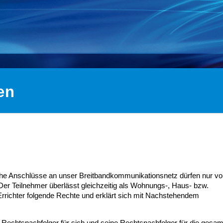
en
 die
00:00 | Kinowelt TV | Robot &
00:00 | Sat.1 | Ender
Frank
che Anschlüsse an unser Breitbandkommunikationsnetz dürfen nur v
 Der Teilnehmer überlässt gleichzeitig als Wohnungs-, Haus- bzw.
richter folgende Rechte und erklärt sich mit Nachstehendem
Rechtsnachfolger für sich und seine Rechtsnachfolger für die gesam