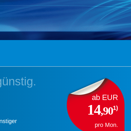
günstig.
00:00 | sky cinema fam
School Of Rock
ab EUR
14
1)
,90
nstiger
pro Mon.