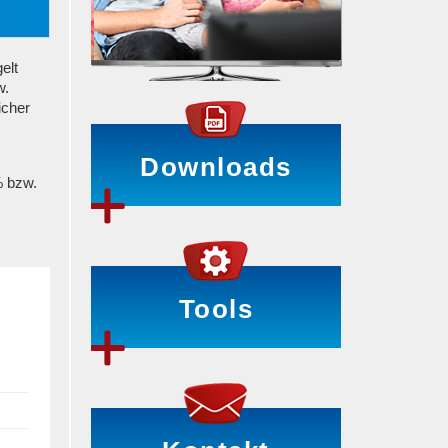
elt
w.
icher
Downloads
% bzw.
Tools