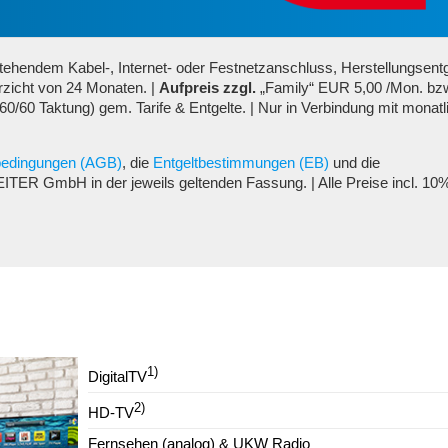
hendem Kabel-, Internet- oder Festnetzanschluss, Herstellungsentg
rzicht von 24 Monaten. |
Aufpreis zzgl.
„Family“ EUR 5,00 /Mon. bz
60/60 Taktung) gem. Tarife & Entgelte. | Nur in Verbindung mit monatl
bedingungen (AGB)
,
die
Entgeltbestimmungen (EB)
und die
ITER GmbH in der jeweils geltenden Fassung.
| Alle Preise incl. 10
1)
DigitalTV
2)
HD-TV
Fernsehen (analog) & UKW Radio