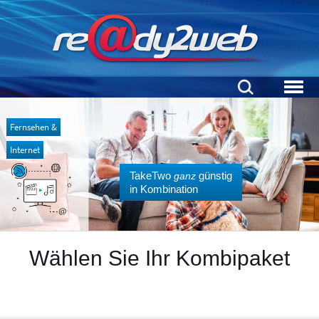
Fernsehen &
Internet
TakeTwo
günstig
ganz
in Kombination
Wählen Sie Ihr Kombipaket