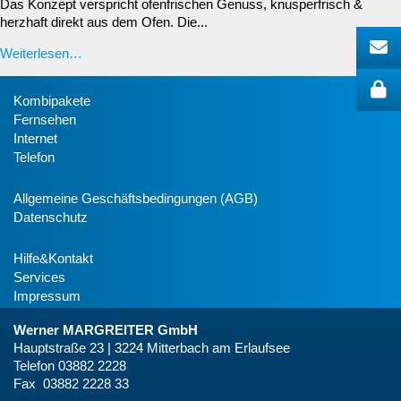
Das Konzept verspricht ofenfrischen Genuss, knusperfrisch &
herzhaft direkt aus dem Ofen. Die...
Weiterlesen…
Kombipakete
Fernsehen
Internet
Telefon
Allgemeine Geschäftsbedingungen (AGB)
Datenschutz
Hilfe&Kontakt
Services
Impressum
Werner MARGREITER GmbH
Hauptstraße 23 | 3224 Mitterbach am Erlaufsee
Telefon 03882 2228
Fax 03882 2228 33