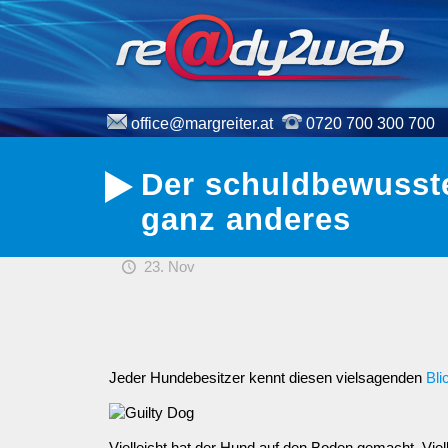
office@margreiter.at
0720 700 300 700
Der schuldbewusste
ganz anderes
23. Nov
Jeder Hundebesitzer kennt diesen vielsagenden
Bli
Vielleicht hat der Hund auf den Boden gemacht. Vie