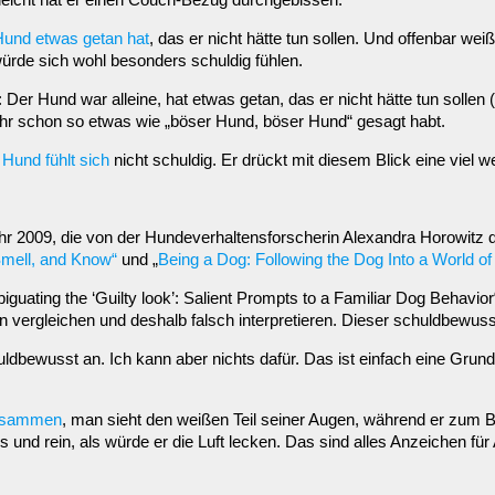
Hund etwas getan hat
, das er nicht hätte tun sollen. Und offenbar we
ürde sich wohl besonders schuldig fühlen.
 Der Hund war alleine, hat etwas getan, das er nicht hätte tun sollen 
il ihr schon so etwas wie „böser Hund, böser Hund“ gesagt habt.
Hund fühlt sich
nicht schuldig. Er drückt mit diesem Blick eine viel
hr 2009, die von der Hundeverhaltensforscherin Alexandra Horowitz 
Smell, and Know“
und „
Being a Dog: Following the Dog Into a World of
uating the ‘Guilty look’: Salient Prompts to a Familiar Dog Behavior“
rgleichen und deshalb falsch interpretieren. Dieser schuldbewusste 
chuldbewusst an. Ich kann aber nichts dafür. Das ist einfach eine Gr
zusammen
, man sieht den weißen Teil seiner Augen, während er zum B
us und rein, als würde er die Luft lecken. Das sind alles Anzeichen 