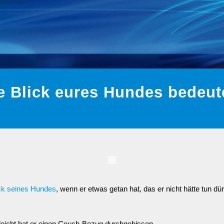
 Blick eures Hundes bedeut
ck seines Hundes
, wenn er etwas getan hat, das er nicht hätte tun dü
lleicht hat er einen Couch-Bezug durchgebissen.