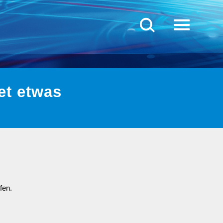
et etwas
rfen.