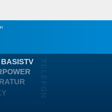
kt
BASISTV
TELEFON
ERPOWER
RATUR
KY
SMARTHOME