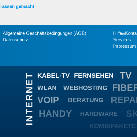
erassen gemacht
Allgemeine Geschäftsbedingungen (AGB)
Hilfe&Konta
Datenschutz
Services
Impressum
TV
KABEL-TV
FERNSEHEN
INTERNET
FIB
WLAN
WEBHOSTING
VOIP
REPA
BERATUNG
HANDY
S
HARDWARE
PREMIUMTV
KOMBIPAKETE