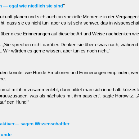
 — egal wie niedlich sie sind
“
ukunft planen und sich auch an spezielle Momente in der Vergangenhe
cht, dass sie es nicht tun, aber es ist sehr schwer, das in wissensc
e über diese Erinnerungen auf dieselbe Art und Weise nachdenken wi
z. „Sie sprechen nicht darüber. Denken sie über etwas nach, während 
Wir würden es gerne wissen, aber tun es noch nicht.“
 werden könnte, wie Hunde Emotionen und Erinnerungen empfinden, 
ere.
inmal mit ihm zusammenlebt, dann bildet man sich innerhalb kürzeste
rauszusagen, was als nächstes mit ihm passiert“, sagte Horowitz. „
auf den Hund.“
traktiver— sagen Wissenschaftler
 Hunde