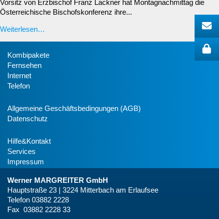
Vorsitz von Erzbischof Franz Lackner hat Montagnachmittag die
Österreichische Bischofskonferenz ihre...
Weiterlesen…
Kombipakete
Fernsehen
Internet
Telefon
Allgemeine Geschäftsbedingungen (AGB)
Datenschutz
Hilfe&Kontakt
Services
Impressum
Werner MARGREITER GmbH
Hauptstraße 23 | 3224 Mitterbach am Erlaufsee
Telefon 03882 2228
Fax 03882 2228 33