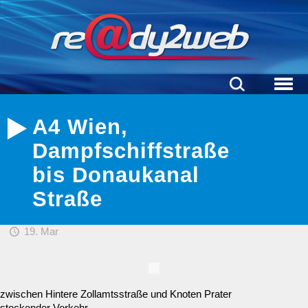
A4 Wien,
Dampfschiffstraße
bis Donaukanal
Straße
19. Mar
zwischen Hintere Zollamtsstraße und Knoten Prater
stockender Verkehr